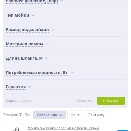
Рабочее давление, (бар)
Тип мойки
Расход воды, л/мин
Материал помпы
Длина шланга, м
Потребляемая мощность, Вт
Гарантия
Скрыть подбор
Сбросить
ПОКАЗАТЬ
7
Товаров:
По
:
Умолчанию
Цене
Рейтингу
Мойка высокого давления с бензиновым