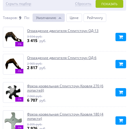
Скрыть подбор
Сбросить
ПОКАЗАТЬ
9
Товаров:
По
:
Умолчанию
Цене
Рейтингу
Ограждение двигателя Сплитстоун ОД-13
3 594 руб.
3 415
руб.
-5%
Ограждение двигателя Сплитстоун ОД-6
2 965 руб.
2 817
руб.
-5%
Фреза кровельная Сплитстоун Кровля 270 (6
лопастей)
7 060 руб.
6 707
-5%
руб.
Фреза кровельная Сплитстоун Кровля 180 (4
лопасти)
8 395 руб.
7 976
-5%
руб.