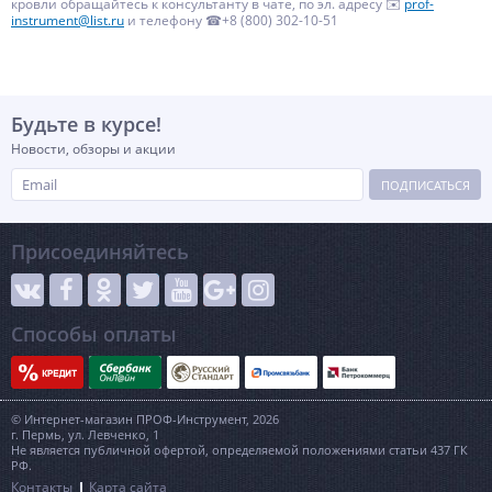
кровли обращайтесь к консультанту в чате, по эл. адресу ✉️
prof-
instrument@list.ru
и телефону ☎+8 (800) 302-10-51
Будьте в курсе!
Новости, обзоры и акции
ПОДПИСАТЬСЯ
Присоединяйтесь
Способы оплаты
© Интернет-магазин ПРОФ-Инструмент, 2026
г. Пермь, ул. Левченко, 1
Не является публичной офертой, определяемой положениями статьи 437 ГК
РФ.
Контакты
Карта сайта