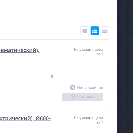
евматический),
Не указана цена
за 1
9
Нет в наличии
ПОД ЗАКАЗ
ектрический), Ø600–
Не указана цена
за 1