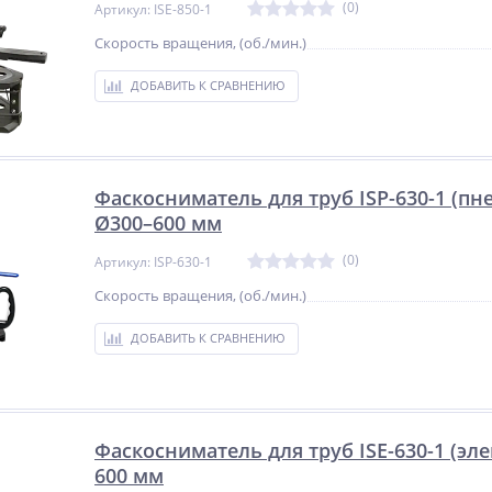
(0)
Артикул: ISE-850-1
Скорость вращения, (об./мин.)
ДОБАВИТЬ К СРАВНЕНИЮ
Фаскосниматель для труб ISP-630-1 (пн
Ø300–600 мм
%
NEW
NEW
(0)
Артикул: ISP-630-1
ХИТ
%
Скорость вращения, (об./мин.)
%
ДОБАВИТЬ К СРАВНЕНИЮ
Сварочный полуавтомат
Пистолет для вязки
Фаскосниматель для труб ISE-630-1 (эл
Циклон ПДГ-160В
арматуры NRT-58l
ого
600 мм
Не указана цена
S