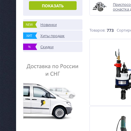
Приспосо
ПОКАЗАТЬ
оснастка 
Новинки
NEW
Товаров:
773
Сортир
Хиты продаж
ХИТ
Скидки
%