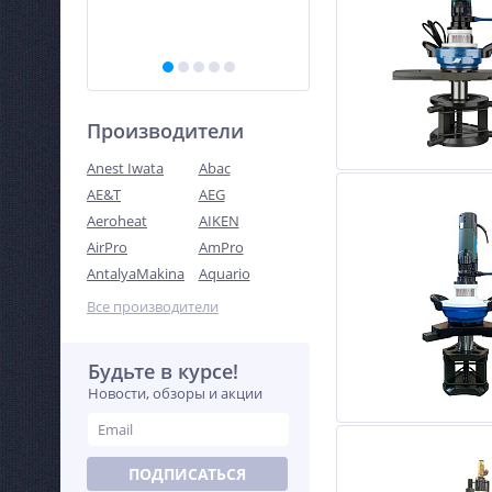
33
417 263
руб.
руб.
Производители
Anest Iwata
Abac
AE&T
AEG
Aeroheat
AIKEN
AirPro
AmPro
AntalyaMakina
Aquario
Все производители
Будьте в курсе!
Новости, обзоры и акции
ПОДПИСАТЬСЯ