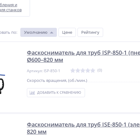
бления и
для станков
овать по
:
Умолчанию
Цене
Рейтингу
Фаскосниматель для труб ISP-850-1 (пн
Ø600–820 мм
(0)
Артикул: ISP-850-1
Скорость вращения, (об./мин.)
ДОБАВИТЬ К СРАВНЕНИЮ
Фаскосниматель для труб ISE-850-1 (эл
820 мм