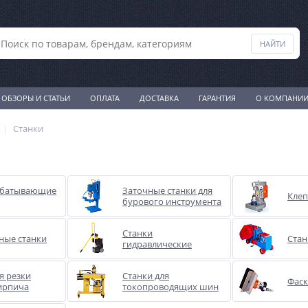
ОБЗОРЫ И СТАТЬИ
ОПЛАТА
ДОСТАВКА
ГАРАНТИЯ
О КОМПАНИ
Станки
абатывающие
Заточные станки для
Клеп
бурового инструмента
Станки
ные станки
Стан
гидравлические
я резки
Станки для
Фаск
кирпича
токопроводящих шин