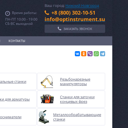
Ваш город:
Нижний Новгород
+8 (800) 302-10-51
Время работы:
info@optinstrument.su
ПН-ПТ 10:00 - 19:00
СБ-ВС выходной
ЗАКАЗАТЬ ЗВОНОК
И
КОНТАКТЫ
Резьбонарезные
альные станки
манипуляторы
Станки для заточки
ки для арматуры
концевых фрез
Металлообрабатывающие
осниматели
станки