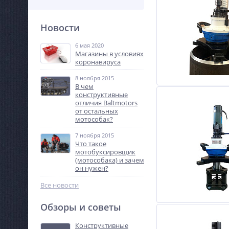
Новости
6 мая 2020
Магазины в условиях
коронавируса
8 ноября 2015
В чем
конструктивные
отличия Baltmotors
от остальных
мотособак?
7 ноября 2015
Что такое
мотобуксировщик
(мотособака) и зачем
он нужен?
Все новости
Обзоры и советы
Конструктивные