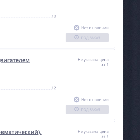
623 233
руб.
10
Нет в наличии
ПОД ЗАКАЗ
двигателем
Не указана цена
за 1
12
Нет в наличии
ПОД ЗАКАЗ
евматический),
Не указана цена
за 1