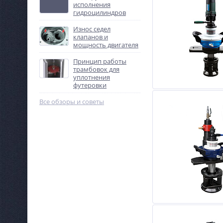
исполнения
гидроцилиндров
Износ седел
клапанов и
мощность двигателя
Принцип работы
трамбовок для
уплотнения
футеровки
Все обзоры и советы