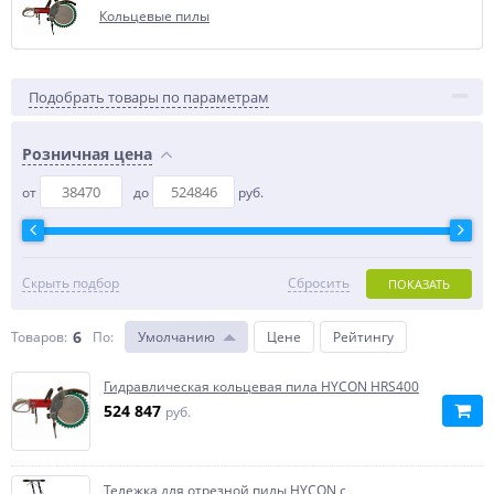
Кольцевые пилы
Подобрать товары по параметрам
Розничная цена
от
до
руб.
Скрыть подбор
Сбросить
ПОКАЗАТЬ
6
Товаров:
По
:
Умолчанию
Цене
Рейтингу
Гидравлическая кольцевая пила HYCON HRS400
524 847
руб.
Тележка для отрезной пилы HYCON c