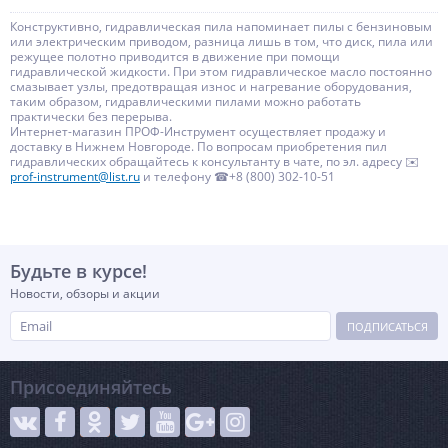
Конструктивно, гидравлическая пила напоминает пилы с бензиновым
или электрическим приводом, разница лишь в том, что диск, пила или
режущее полотно приводится в движение при помощи
гидравлической жидкости. При этом гидравлическое масло постоянно
смазывает узлы, предотвращая износ и нагревание оборудования,
таким образом, гидравлическими пилами можно работать
практически без перерыва.
Интернет-магазин ПРОФ-Инструмент осуществляет продажу и
доставку в Нижнем Новгороде. По вопросам приобретения пил
гидравлических обращайтесь к консультанту в чате, по эл. адресу ✉️
prof-instrument@list.ru
и телефону ☎+8 (800) 302-10-51
Будьте в курсе!
Новости, обзоры и акции
ПОДПИСАТЬСЯ
Присоединяйтесь