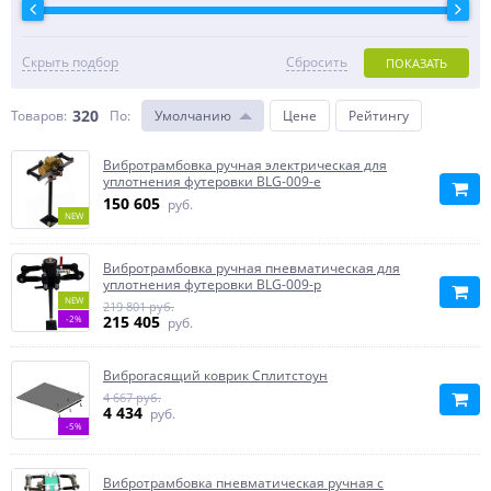
Скрыть подбор
Сбросить
ПОКАЗАТЬ
320
Товаров:
По
:
Умолчанию
Цене
Рейтингу
Вибротрамбовка ручная электрическая для
уплотнения футеровки BLG-009-e
150 605
руб.
NEW
Вибротрамбовка ручная пневматическая для
уплотнения футеровки BLG-009-p
NEW
219 801 руб.
215 405
-2%
руб.
Виброгасящий коврик Сплитстоун
4 667 руб.
4 434
руб.
-5%
Вибротрамбовка пневматическая ручная с