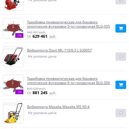
Трамбовка пневматическая для бокового
уплотнения футеровки 5-ти головочная BLG-005
642 307 руб.
629 461
-2%
От
руб.
Виброплита Diam ML-110/6.5 L 630057
Не указана цена
Трамбовка пневматическая для бокового
уплотнения футеровки 6-ти головочная BLG-006
899 230 руб.
881 245
-2%
От
руб.
Виброплита Masalta Masalta MS 60-4
Не указана цена