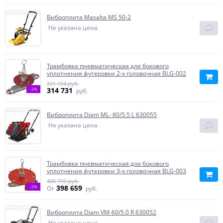
Виброплита Masalta MS 50-2
Не указана цена
Трамбовка пневматическая для бокового
уплотнения футеровки 2-х головочная BLG-002
321 154 руб.
314 731
-2%
руб.
Виброплита Diam ML- 80/5.5 L 630055
Не указана цена
Трамбовка пневматическая для бокового
уплотнения футеровки 3-х головочная BLG-003
406 795 руб.
398 659
-2%
От
руб.
Виброплита Diam VM-60/5.0 R 630052
Не указана цена