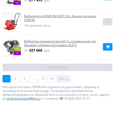
От
руб.
%
Виброплита DIAM VM-60/5.5H с баком для воды
630030
Не указана цена
Вибратор пневматический 3-х головочный для
боковой набивки футеровки KLQ-Z
NEW
327 666
От
руб.
%
ПОКАЗАТЬ ЕЩЁ
1
2
3
...
13
14
Ctrl →
Интернет-магазин ПРОФ-Инструмент осуществляет продажу и
доставку в Нижнем Новгороде. По вопросам приобретения
виброоборудования обращайтесь к консультанту в чате, по эл. адресу
✉️
prof-instrument@list.ru
и телефону ☎+8 (800) 302-10-51